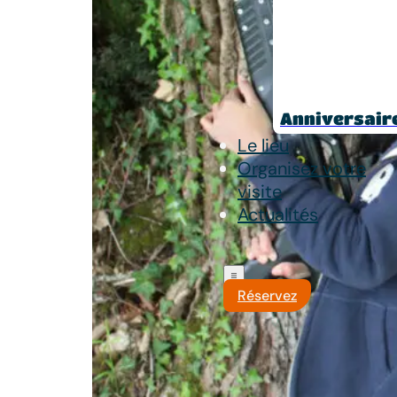
Anniversair
Le lieu
Organisez votre
visite
Actualités
Réservez