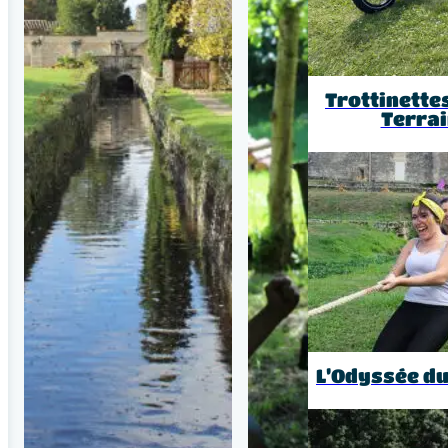
Trottinette
Terra
L’Odyssée d