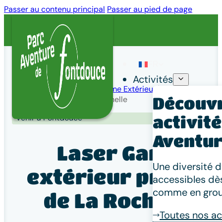
Passer au contenu principal
Passer au pied de page
FR
Activités
Accueil
/
Activités
/
Laser Game Extérieur
/
Laser Game
Découvr
extérieur proche de La Rochelle
Venir à Fontdouce
activit
Aventur
Laser Game
Une diversité d’
extérieur proche
accessibles dès
comme en grou
de La Rochelle
Toutes nos ac