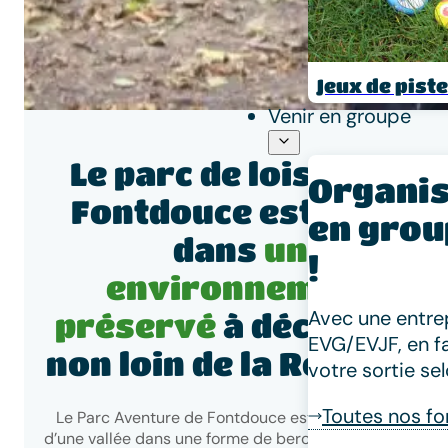
Jeux de piste
Venir en groupe
Le parc de loisirs de
Organis
Fontdouce est situé
en grou
dans
un
!
environnement
Avec une entrep
préservé
à découvrir
EVG/EVJF, en f
non loin de la Rochelle.
votre sortie se
Toutes nos f
Le Parc Aventure de Fontdouce est niché au creux
d’une vallée dans une forme de berceau naturel. Avec