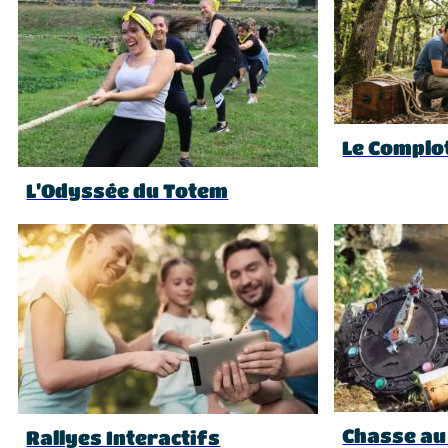
Le Complo
L’Odyssée du Totem
Chasse au
Rallyes Interactifs