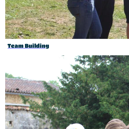
Team Building
antique. Très connue pour sa
de Guerre Mondiale et reconstruit
érentes plages de sable fin, plus ou
ues à visiter tels que l’
Eglise
marché réhabilité de Pontaillac,
s (la
Vélodyssée
et le
Canal des 2
s pourrez pratiquer le char à