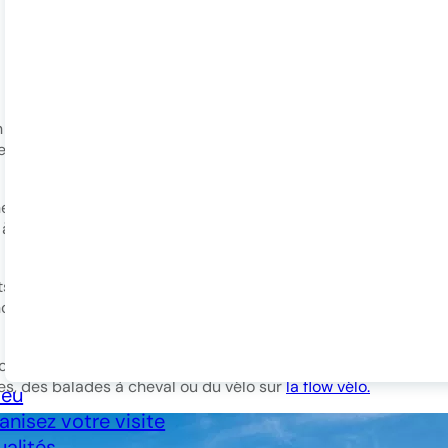
son côté historique et ses nombreux monuments à visiter. A c
 l’
arc de Germanicus
à la hauteur du pouvoir de l’Empire Rom
e de femmes qui été très puissante jusqu’à la Révolution fra
à Saintes, il s’agit de la
cathédrale Saint-Pierre
, monument c
ents musées de la ville. On commence par le
musée de l’Échevi
ien hôtel particulier, ou bien le
musée Archéologique
qui ab
ï’z sur les différents parcours de
Terra Aventura
, faites du c
s, des balades à cheval ou du vélo sur
la flow vélo
.
ieu
anisez votre visite
ualités