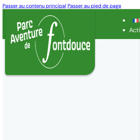
Passer au contenu principal
Passer au pied de page
Act
Accueil
/
Découverte des Charentes
/
Les villes à visiter
Les villes à vis
Fontdouce