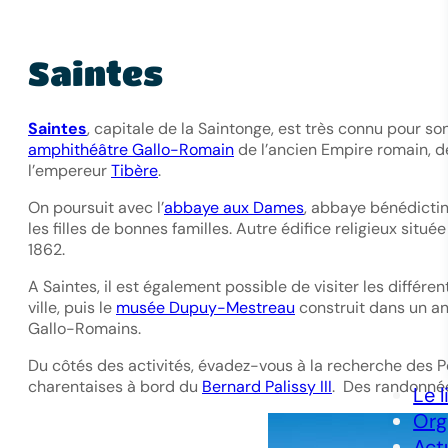
Saintes
Saintes
, capitale de la Saintonge, est très connu pour 
amphithéâtre Gallo-Romain
de l’ancien Empire romain, de
l’empereur
Tibère
.
On poursuit avec l’
abbaye aux Dames
, abbaye bénédictin
les filles de bonnes familles. Autre édifice religieux située 
1862.
A Saintes, il est également possible de visiter les différ
ville, puis le
musée Dupuy-Mestreau
construit dans un anc
Gallo-Romains.
Du côtés des activités, évadez-vous à la recherche des Po
charentaises à bord du
Bernard Palissy III
. Des randonnée
Le l
Org
Act