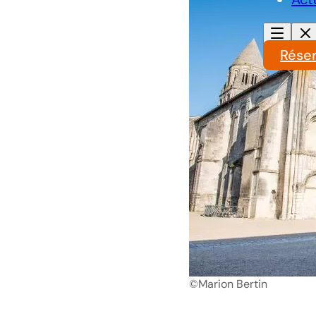
Rése
©Marion Bertin