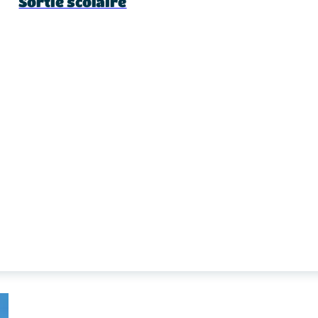
Sortie scolaire
ommencer par le célèbre
ain qui a été un cadeau fait à
nçaise et qui permettait d’éduquer
lassé Monument Historique depuis
nage
situé dans l’ancien hôtel de
rite des objets appartenant aux
anoë, du kayak, des croisières