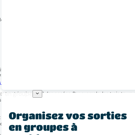
loigner ? Voici les grandes villes qui se trouvent dans un ray
itué sur le littoral de la côte atlantique. L’agglomération de 
km de côte. A la fois maritime et rural, on peut observer un
 poitevin
à proximité.
ir en groupe
nt patrimoine au fil des années. Par exemple, les trois tours 
t ce depuis 1879 et qui sont de véritable vestiges des ancie
Organisez vos sorties
dmirer les rues de sa vieille ville, les hôtels particuliers, l
es maisons à pans de bois.
en groupes à
e visiter un des 6 principaux musées : le
musée du Nouveau M