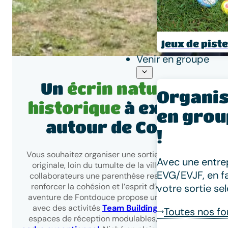
Jeux de piste
Venir en groupe
Un
écrin naturel et
Organis
historique
à explorer
en grou
autour de Cognac
!
Vous souhaitez organiser une sortie professionnelle
Avec une entrep
originale, loin du tumulte de la ville ? Offrez à vos
EVG/EVJF, en f
collaborateurs une parenthèse ressourçante pour
renforcer la cohésion et l’esprit d’équipe. Le parc
votre sortie se
aventure de Fontdouce propose un site polyvalent
avec des activités
Team Building
variées et des
Toutes nos f
espaces de réception modulables, le tout dans
un