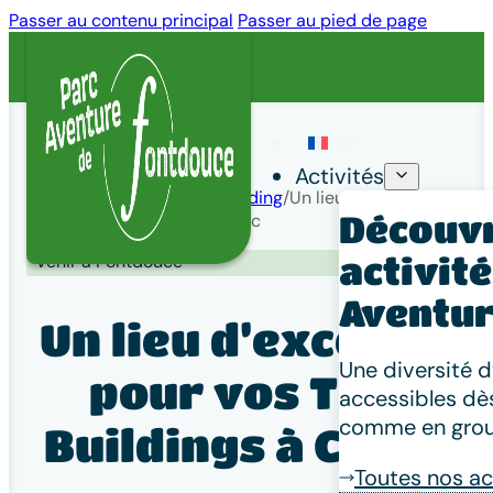
Passer au contenu principal
Passer au pied de page
FR
Activités
Accueil
/
Groupes
/
Team Building
/
Un lieu d’exception pour
Découvr
vos Team Buildings à Cognac
Venir à Fontdouce
activit
Aventur
Un lieu d’exception
Une diversité d’
pour vos Team
accessibles dès
comme en grou
Buildings à Cognac
Toutes nos ac