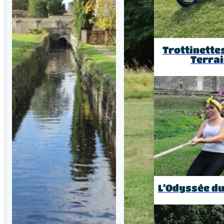
Trottinette
Terra
L’Odyssée d