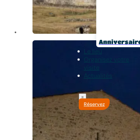
Anniversair
Le lieu
Organisez votre
visite
Actualités
Réservez