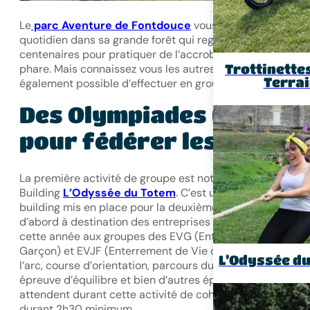
Le
parc Aventure de Fontdouce
vous accueille au
quotidien dans sa grande forêt qui regorge de chênes
centenaires pour pratiquer de l’accrobranche, son activit
Trottinette
phare. Mais connaissez vous les autres activités qu’il est
Terra
également possible d’effectuer en groupe ?
Des Olympiades uniques
pour fédérer les équipe
La première activité de groupe est notre activité Team
Building
L’Odyssée du Totem
. C’est une activité de tea
building mis en place pour la deuxième année consécuti
d’abord à destination des entreprises puis ouvert depuis
cette année aux groupes des EVG (Enterrement de Vie d
Garçon) et EVJF (Enterrement de Vie de Jeune Fille). Tir 
L’Odyssée d
l’arc, course d’orientation, parcours du combattant,
épreuve d’équilibre et bien d’autres épreuves vous
attendent durant cette activité de cohésion et de partag
durant 2h30 minimum.