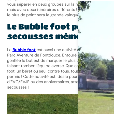
vous séparer en deux groupes sur la même thématique
mais avec deux itinéraires différents ! L’équipe qui marq
le plus de point sera la grande vainqueur.
Le Bubble foot pour des
secousses mémorables
Le
Bubble foot
est aussi une activité que l’on retrouve au
Parc Aventure de Fontdouce. Entouré d’une grosse bulle
gonflée le but est de marquer le plus de point possible e
faisant tomber l’équipe averse. Que cela soit une partie 
foot, un béret ou seul contre tous, tous les coups sont
permis ! Cette activité est idéale pour des groupes
d’EVG/EVJF ou des anniversaires, attention aux
secousses !