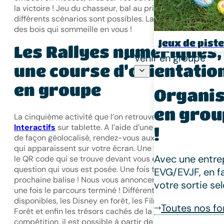
la victoire ! Jeu du chasseur, bal au prisonnier, béret…
différents scénarios sont possibles. Laissez parler le robi
des bois qui sommeille en vous !
Jeux de piste
Les Rallyes numériques,
Venir en groupe
une course d’orientatio
en groupe
Organis
en grou
La cinquième activité que l’on retrouve sont les
Rallyes
Interactifs
sur tablette. A l’aide d’une tablette numérique
!
de façon géolocalisé, rendez-vous aux différentes balise
qui apparaissent sur votre écran. Une fois arrivés, scanne
Avec une entrep
le QR code qui se trouve devant vous et répondez à la
question qui vous est posée. Une fois terminé, avancez à 
EVG/EVJF, en f
prochaine balise ! Nous vous annoncerons le score obten
votre sortie se
une fois le parcours terminé ! Différentes thématiques so
disponibles, les Disney en forêt, les Films d’Aventure en
Toutes nos f
Forêt et enfin les trésors cachés de la forêt. Pour plus de
compétition, il est possible à partir de 6 personnes de