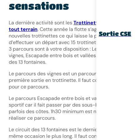
sensations
La dernière activité sont les
Trottinettes électriques
tout terrain
. Cette année la flotte s’agrandit, avec 10
Sortie CSE
nouvelles trottinettes ce qui laisse la possibilité
d’effectuer un départ avec 15 trottinettes en simultanées.
3 parcours sont à votre disposition : Le parcours des
vignes, Escapade entre bois et vallées et enfin Le circuit
des 13 fontaines.
Le parcours des vignes est un parcours adapté pour une
première sortie en trottinette. Il faut compter environ 1h
pour ce parcours.
Le parcours Escapade entre bois et vallées est un peu pl
sportif car il fait passer par des sous-bois empruntant
parfois des côtes. 1h30 minimum est nécessaire pour
réaliser ce parcours.
Le circuit des 13 fontaines est le dernier parcours et par l
même occasion le plus long. Il faut compter minimum 2h,