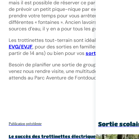
mais il est possible de réserver ce parcours pour 3h afin
de prévoir un petit pique-nique par exemple ou bien de
prendre votre temps pour vous arrêter et admirer les
différentes « fontaines ». Ancien lavoirs, puits, fontaines,
sources d’eau, il y en a pour tous les goûts !
Les trottinettes tout-terrain sont idéales, pour des
EVG/EVJF
, pour des sorties en familles ou entre amis (à
partir de 14 ans) ou bien pour vos
sorties Team-Buildin
Besoin de planifier une sortie de groupe ? N’hésitez plus 
venez nous rendre visite, une multitude d’activité vous
attends au Parc Aventure de Fontdouce !
Sortie scolai
Publication précédente
Le succès des trottinettes électriques tout-terrain