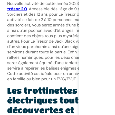
Nouvelle activité de cette année 2023, les
Chasses au
trésor 2.0
. Accessible dès l’âge de 9 ans pour L’école de
Sorciers et dès 12 ans pour Le Trésor de Jack Black cette
activité se fait de 2 à 10 personnes maximum. Pour L’écol
des sorciers, vous serez armés d’une baguette magique
ainsi qu’un pochon avec d’étranges inscriptions qui
contient des objets tous plus mystérieux les uns que les
autres. Pour Le Trésor de Jack Black vous serez équipé
d’un vieux parchemin ainsi qu’une aiguille qui vous
servirons durant toute la partie. Enfin, tout comme les
rallyes numériques, pour les deux chasses au trésor vous
serez également équipé d’une tablette numérique qui vo
servira à repérer les balises énigmes et autres surprises.
Cette activité est idéale pour un anniversaire entre amis,
en famille ou bien pour un EVG/EVJF.
Les trottinettes
électriques tout terrain
découvertes et