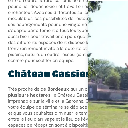
offre un cadre naturel sur plus de 6 hectares, le lieu idéal
pour allier déconnexion et travail en équipe dans un cadr
enchanteur. Avec ses différentes salles de réunion
modulables, ses possibilités de restauration sur place et
ses hébergements pour une vingtaine de personnes, il
s’adapte parfaitement à tous les types de séminaires
aussi bien pour travailler en paix que pour souffler au sei
des différents espaces dont dispose le Domaine.
L’environnement invite à la détente et à la cohésion : parc
piscine, nature, un cadre ressourçant pour travailler
comme pour souffler en équipe.
Château Gassies
Très proche de
de Bordeaux
, sur un domaine de
plusieurs hectares
, le Château Gassie offre une vue
imprenable sur la ville et la Garonne. C’est l’endroit idéal 
votre équipe de séminaire se déplace en train ou en avio
et que vous souhaitez diminuer le temps de déplacemen
entre le lieu d’arrivage et le lieu de l’évènement. Plusieurs
espaces de réception sont à disposition comme une