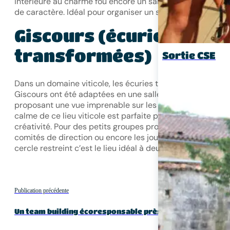
intérieure au charme fou encore un salon historique plein
de caractère. Idéal pour organiser un séminaire avec styl
Giscours (écuries
transformées)
Sortie CSE
Dans un domaine viticole, les écuries transformées de
Giscours ont été adaptées en une salle de réunion
proposant une vue imprenable sur les vignes. L’ambiance
calme de ce lieu viticole est parfaite pour mêler sérieux e
créativité. Pour des petits groupes professionnels, les
comités de direction ou encore les journées d’étude en
cercle restreint c’est le lieu idéal à deux pas de Bordeaux
Publication précédente
Un team building écoresponsable près de La Rochelle