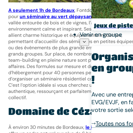
A seulement 1h de Bordeaux
, Fontdouce est le lieu idéa
pour
un séminaire au vert dépaysant
: nichée dans une
vallée entourée de bois et de vignes, l’abbaye offre un
Jeux de piste
environnement calme et inspirant. Ses salles de réunion
Venir en groupe
allient charme historique et équipements modernes,
permettant d’accueillir des séminaires en petites équipe
ou des évènements de plus grande envergure avec de
grands groupes. Sur place, de nombreuses activités de
Organis
team-building en pleine nature sont proposées à la cible
en grou
affaires. Des formules sur mesure et des possibilités
d’hébergement pour 40 personnes permettent égalemen
!
d’organiser un séminaire résidentiel convivial et immersif.
C’est l’option idéale si vous cherchez un lieu à la fois
authentique, ressourçant et parfaitement adapté au trava
Avec une entrep
collectif.
EVG/EVJF, en f
Domaine de Cézac
votre sortie se
Toutes nos f
À environ 30 minutes de Bordeaux,
le Domaine de Céza