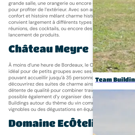
grande salle, une orangerie ou encore de vastes terrasse
pour profiter de l’extérieur. Avec son ambiance raffinée
confort et histoire mêlant charme historique, ce lieu
convient largement à différents types d’évènement, des
réunions, des cocktails, ou encore des soirées de
lancement de produits.
Château Meyre
À moins d’une heure de Bordeaux, le Château Meyre est
idéal pour de petits groupes avec ses salles de charme
pouvant accueillir jusqu’à 35 personnes. Vous y
Team Buildi
découvrirez des suites de charme ainsi que des espaces
détente de qualité pour combiner travail et sérénité. Il es
possible également d’y organiser des activité Team
Buildings autour du thème du vin comme des visites de
vignobles ou des dégustations en équipe.
Domaine EcÔtelia