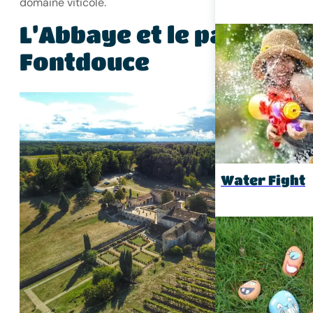
domaine viticole.
L’Abbaye et le parc de
Fontdouce
Water Fight