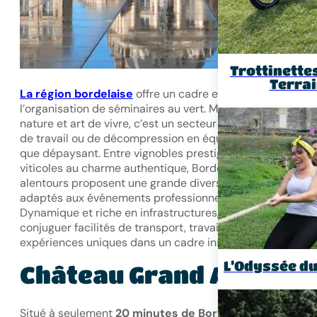
Trottinette
Terra
La région bordelaise
offre un cadre exceptionnel pour
l’organisation de séminaires au vert. Mêlant patrimoine,
nature et art de vivre, c’est un secteur idéal pour un tem
de travail ou de décompression en équipe aussi raffiné
que dépaysant. Entre vignobles prestigieux, domaines
viticoles au charme authentique, Bordeaux et ses
alentours proposent une grande diversité d’espaces
adaptés aux événements professionnels de tous type.
Dynamique et riche en infrastructures, la région permet 
conjuguer facilités de transport, travail en équipe et
expériences uniques dans un cadre inspirant.
L’Odyssée d
Château Grand Arnaud
Situé à seulement
20 minutes de Bordeaux
, ce château