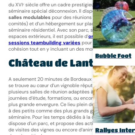
du XVIᵉ siècle offre un cadre prestigieux pour combiner u
séminaire spécial déconnexion. Il dispose de plusieurs
salles modulables
pour des réunions (plénières, ateliers,
comités) et d’un hébergement sur place pour envisager 
séminaire résidentiel. Avec son parc, sa piscine et ses
espaces extérieurs, il est possible d’
organiser des
sessions teambuilding variées
pour renforcer la
cohésion tout en y incluant un des moments de détente.
Bubble Foot
Château de Lantic
A seulement 20 minutes de Bordeaux le Château de Lant
se trouve au cœur d’un vignoble réputé. Il dispose de
plusieurs salles de réunion adaptées à des réunions,
journées d’étude, formations, ou encore des conférences
plus grande envergure. Ce lieu plein de surprise s’adress
à des petits comme des plus grands groupes de
séminaire. Pour les temps dédiés à la cohésion, le châtea
dispose d’un parc, et propose des activités autour du vin,
de visites des vignes ou encore d’animations autour du
Rallyes Inte